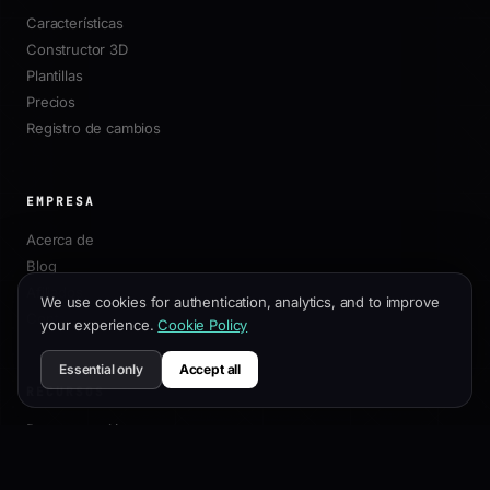
Características
Constructor 3D
Plantillas
Precios
Registro de cambios
EMPRESA
Acerca de
Blog
Afiliados
We use cookies for authentication, analytics, and to improve
Contacto
your experience.
Cookie Policy
Essential only
Accept all
RECURSOS
Documentación
Guía de Personalización
Mejores Prácticas SEO