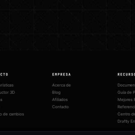
UCTO
EMPRESA
RECURS
rísticas
Acerca de
Document
uctor 3D
Blog
Guía de P
as
Afiliados
Mejores 
s
Contacto
Referenci
ro de cambios
Centro d
Draftly E