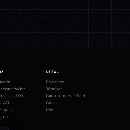
OS
LEGAL
ación
Privacidad
ersonalización
Términos
Prácticas SEO
Cancellation & Refund
a API
Cookies
e ayuda
DPA
ngine