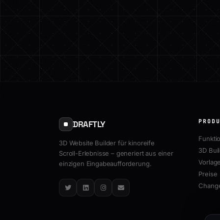
PROD
DRAFTLY
Funkti
3D Website Builder für kinoreife
3D Bui
Scroll-Erlebnisse – generiert aus einer
Vorlag
einzigen Eingabeaufforderung.
Preise
Chang
Twitter
LinkedIn
Instagram
Email