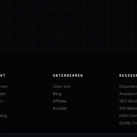
UKT
UNTERNEHMEN
RESSOU
onen
Über uns
Dokument
lder
Blog
Anpassun
en
Affiliate
SEO Best 
Kontakt
API-Refe
elog
Hilfe-Cen
Draftly E