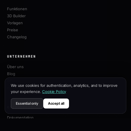
Funktionen
3D Builder
Vorlagen
Preise
Changelog
UNTERNEHMEN
Über uns
Blog
Affiliate
We use cookies for authentication, analytics, and to improve
Kontakt
your experience.
Cookie Policy
Essential only
Accept all
RESSOURCEN
Dokumentation
Anpassungsleitfaden