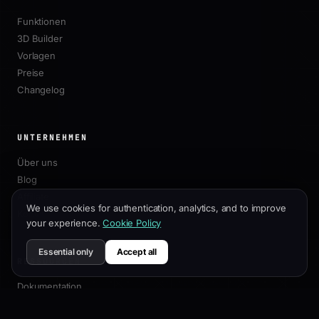
Funktionen
3D Builder
Vorlagen
Preise
Changelog
UNTERNEHMEN
Über uns
Blog
Affiliate
We use cookies for authentication, analytics, and to improve
Kontakt
your experience.
Cookie Policy
Essential only
Accept all
RESSOURCEN
Dokumentation
Anpassungsleitfaden