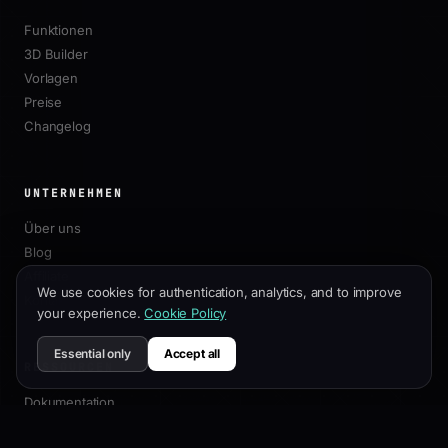
Funktionen
3D Builder
Vorlagen
Preise
Changelog
UNTERNEHMEN
Über uns
Blog
Affiliate
We use cookies for authentication, analytics, and to improve
Kontakt
your experience.
Cookie Policy
Essential only
Accept all
RESSOURCEN
Dokumentation
Anpassungsleitfaden