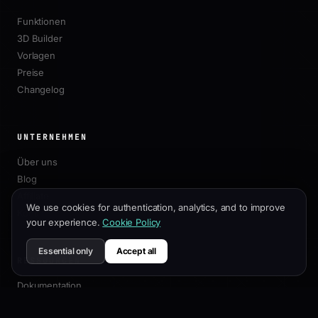
Funktionen
3D Builder
Vorlagen
Preise
Changelog
UNTERNEHMEN
Über uns
Blog
Affiliate
We use cookies for authentication, analytics, and to improve
Kontakt
your experience.
Cookie Policy
Essential only
Accept all
RESSOURCEN
Dokumentation
Anpassungsleitfaden