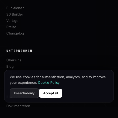
Funktionen
3D Builder
Vorlagen
Preise
Changelog
UNTERNEHMEN
Über uns
Blog
Affiliate
We use cookies for authentication, analytics, and to improve
Kontakt
your experience.
Cookie Policy
Essential only
Accept all
RESSOURCEN
Dokumentation
Anpassungsleitfaden