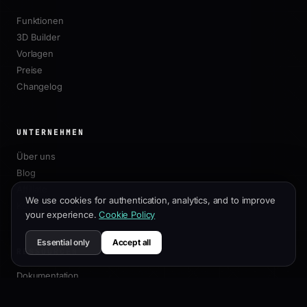
Funktionen
3D Builder
Vorlagen
Preise
Changelog
UNTERNEHMEN
Über uns
Blog
Affiliate
We use cookies for authentication, analytics, and to improve
Kontakt
your experience.
Cookie Policy
Essential only
Accept all
RESSOURCEN
Dokumentation
Anpassungsleitfaden