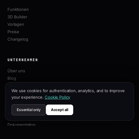
Funktionen
3D Builder
Vorlagen
Preise
Changelog
UNTERNEHMEN
Über uns
Blog
Affiliate
We use cookies for authentication, analytics, and to improve
Kontakt
your experience.
Cookie Policy
Essential only
Accept all
RESSOURCEN
Dokumentation
Anpassungsleitfaden