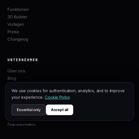
Funktionen
3D Builder
Vorlagen
Preise
Changelog
UNTERNEHMEN
Über uns
Blog
Affiliate
We use cookies for authentication, analytics, and to improve
Kontakt
your experience.
Cookie Policy
Essential only
Accept all
RESSOURCEN
Dokumentation
Anpassungsleitfaden