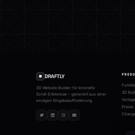
PROD
DRAFTLY
Funkti
3D Website Builder für kinoreife
3D Bui
Scroll-Erlebnisse – generiert aus einer
Vorlag
einzigen Eingabeaufforderung.
Preise
Chang
Twitter
LinkedIn
Instagram
Email