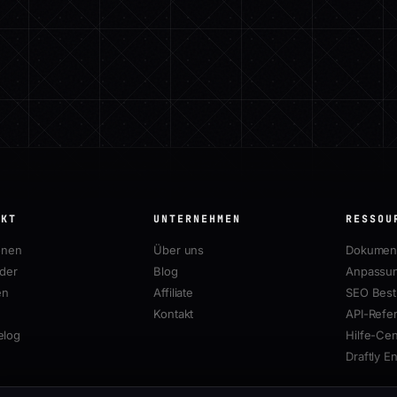
UKT
UNTERNEHMEN
RESSOU
onen
Über uns
Dokument
lder
Blog
Anpassun
en
Affiliate
SEO Best 
Kontakt
API-Refe
elog
Hilfe-Cen
Draftly E