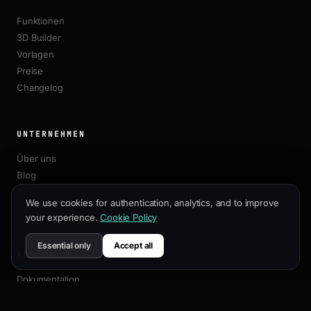
Funktionen
3D Builder
Vorlagen
Preise
Changelog
UNTERNEHMEN
Über uns
Blog
Affiliate
We use cookies for authentication, analytics, and to improve
Kontakt
your experience.
Cookie Policy
Essential only
Accept all
RESSOURCEN
Dokumentation
Anpassungsleitfaden