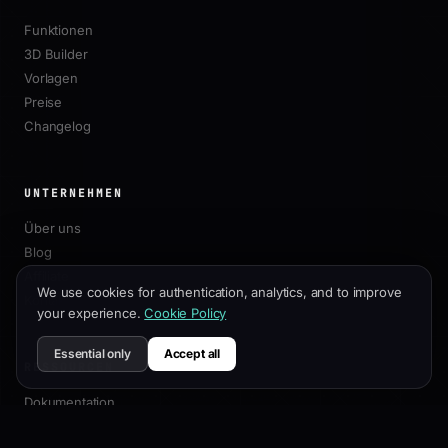
Funktionen
3D Builder
Vorlagen
Preise
Changelog
UNTERNEHMEN
Über uns
Blog
Affiliate
We use cookies for authentication, analytics, and to improve
Kontakt
your experience.
Cookie Policy
Essential only
Accept all
RESSOURCEN
Dokumentation
Anpassungsleitfaden