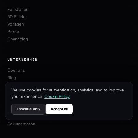
Funktionen
3D Builder
Vorlagen
Preise
Changelog
UNTERNEHMEN
Über uns
Blog
Affiliate
We use cookies for authentication, analytics, and to improve
Kontakt
your experience.
Cookie Policy
Essential only
Accept all
RESSOURCEN
Dokumentation
Anpassungsleitfaden