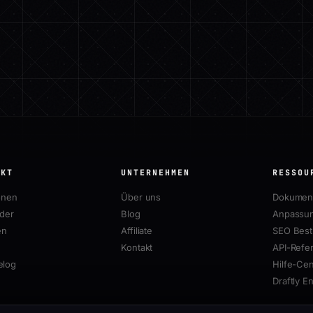
UKT
UNTERNEHMEN
RESSOU
onen
Über uns
Dokument
lder
Blog
Anpassun
en
Affiliate
SEO Best 
Kontakt
API-Refe
elog
Hilfe-Cen
Draftly E