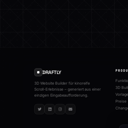
PROD
DRAFTLY
Funkti
3D Website Builder für kinoreife
3D Bui
Scroll-Erlebnisse – generiert aus einer
Vorlag
einzigen Eingabeaufforderung.
Preise
Chang
Twitter
LinkedIn
Instagram
Email