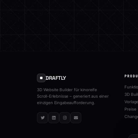
PROD
DRAFTLY
Funkti
3D Website Builder für kinoreife
3D Bui
Scroll-Erlebnisse – generiert aus einer
Vorlag
einzigen Eingabeaufforderung.
Preise
Chang
Twitter
LinkedIn
Instagram
Email