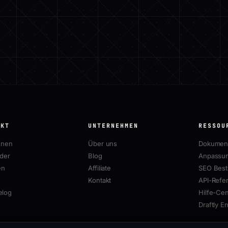
UKT
UNTERNEHMEN
RESSOU
onen
Über uns
Dokument
lder
Blog
Anpassun
en
Affiliate
SEO Best 
Kontakt
API-Refe
elog
Hilfe-Cen
Draftly E