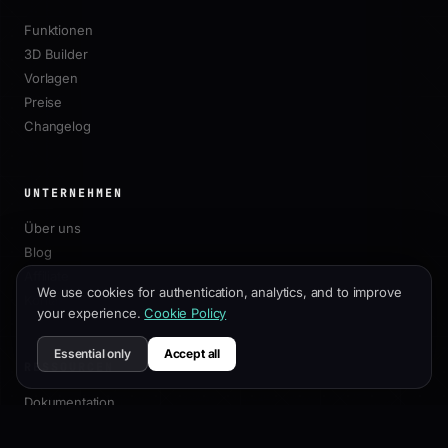
Funktionen
3D Builder
Vorlagen
Preise
Changelog
UNTERNEHMEN
Über uns
Blog
Affiliate
We use cookies for authentication, analytics, and to improve
Kontakt
your experience.
Cookie Policy
Essential only
Accept all
RESSOURCEN
Dokumentation
Anpassungsleitfaden