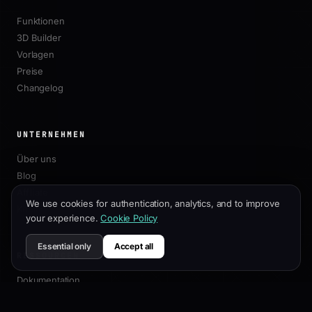
Funktionen
3D Builder
Vorlagen
Preise
Changelog
UNTERNEHMEN
Über uns
Blog
Affiliate
We use cookies for authentication, analytics, and to improve
Kontakt
your experience.
Cookie Policy
Essential only
Accept all
RESSOURCEN
Dokumentation
Anpassungsleitfaden