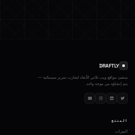
DRAFTLY
منشئ مواقع ويب ثلاثي الأبعاد لتجارب تمرير سينمائية —
يتم إنشاؤه من موجه واحد.
تويتر
لينكدإن
إنستغرام
البريد الإلكتروني
المنتج
الميزات