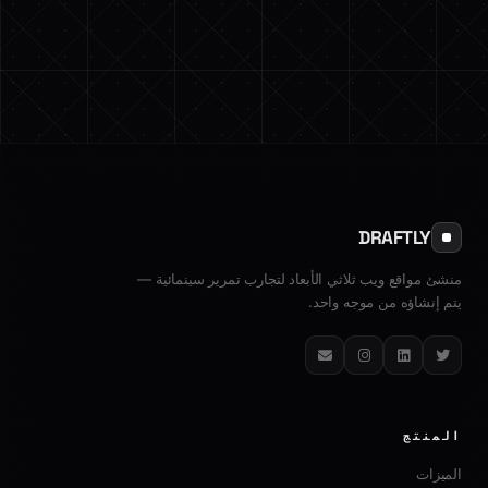
DRAFTLY
منشئ مواقع ويب ثلاثي الأبعاد لتجارب تمرير سينمائية —
يتم إنشاؤه من موجه واحد.
تويتر
لينكدإن
إنستغرام
البريد الإلكتروني
المنتج
الميزات