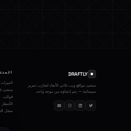
المنت
DRAFTLY
الميزات
منشئ مواقع ويب ثلاثي الأبعاد لتجارب تمرير
منشئ ثلا
سينمائية — يتم إنشاؤه من موجه واحد.
قوالب
الأسعار
تويتر
لينكدإن
إنستغرام
البريد الإلكتروني
سجل التغ