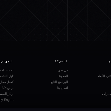
ج
الشركة
الموارد
من نحن
المستندات
ثي الأبعاد
المدونة
دليل التخ
البرنامج التابع
أفضل ممارسا
اتصل بنا
مرجع API
ييرات
مركز المسا
tly Engine