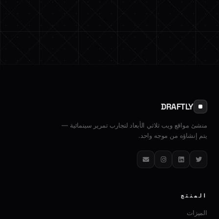
DRAFTLY
منشئ مواقع ويب ثلاثي الأبعاد لتجارب تمرير سينمائية —
يتم إنشاؤه من موجه واحد.
تويتر
لينكدإن
إنستغرام
البريد الإلكتروني
المنتج
الميزات