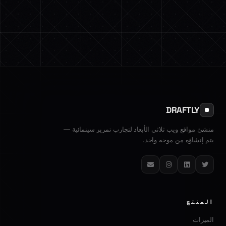
DRAFTLY
منشئ مواقع ويب ثلاثي الأبعاد لتجارب تمرير سينمائية —
يتم إنشاؤه من موجه واحد.
تويتر
لينكدإن
إنستغرام
البريد الإلكتروني
المنتج
الميزات