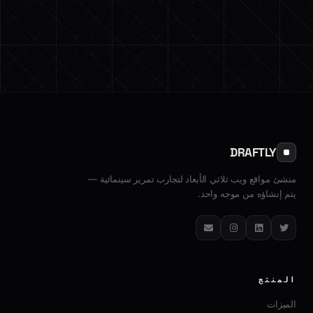
DRAFTLY
منشئ مواقع ويب ثلاثي الأبعاد لتجارب تمرير سينمائية —
يتم إنشاؤه من موجه واحد.
تويتر
لينكدإن
إنستغرام
البريد الإلكتروني
المنتج
الميزات