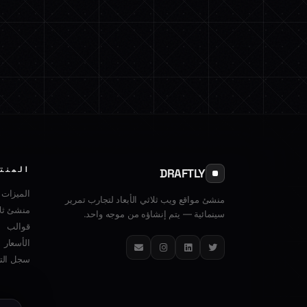
المنت
DRAFTLY
الميزات
منشئ مواقع ويب ثلاثي الأبعاد لتجارب تمرير
منشئ ثلا
سينمائية — يتم إنشاؤه من موجه واحد.
قوالب
الأسعار
تويتر
لينكدإن
إنستغرام
البريد الإلكتروني
سجل التغ