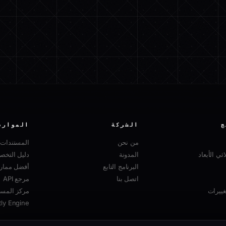
ج
الشركة
الموارد
من نحن
المستندات
ثي الأبعاد
المدونة
دليل التخ
البرنامج التابع
أفضل ممارسا
اتصل بنا
مرجع API
ييرات
مركز المسا
tly Engine