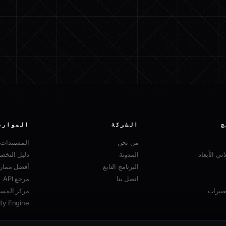
ج
الشركة
الموارد
من نحن
المستندات
ثي الأبعاد
المدونة
دليل التخ
البرنامج التابع
أفضل ممارسا
اتصل بنا
مرجع API
ييرات
مركز المسا
tly Engine