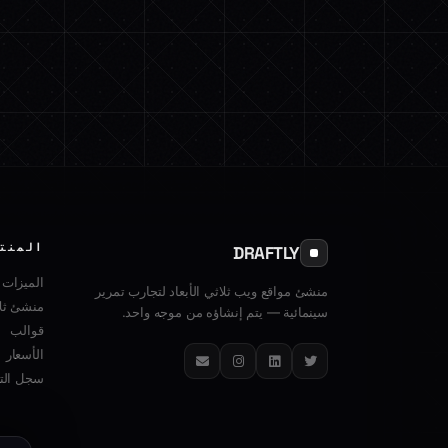
المنت
DRAFTLY
الميزات
منشئ مواقع ويب ثلاثي الأبعاد لتجارب تمرير
منشئ ثلا
سينمائية — يتم إنشاؤه من موجه واحد.
قوالب
الأسعار
تويتر
لينكدإن
إنستغرام
البريد الإلكتروني
سجل التغ