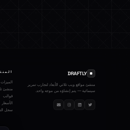
المنت
DRAFTLY
الميزات
منشئ مواقع ويب ثلاثي الأبعاد لتجارب تمرير
منشئ ثلا
سينمائية — يتم إنشاؤه من موجه واحد.
قوالب
الأسعار
تويتر
لينكدإن
إنستغرام
البريد الإلكتروني
سجل التغ