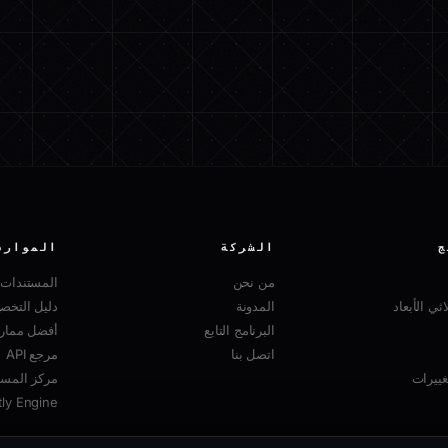
ج
الشركة
الموارد
من نحن
المستندات
ثي الأبعاد
المدونة
دليل التخ
البرنامج التابع
أفضل ممارسا
اتصل بنا
مرجع API
ييرات
مركز المسا
tly Engine