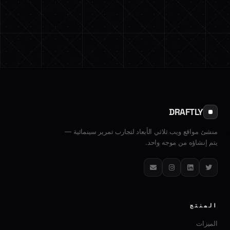
DRAFTLY
منشئ مواقع ويب ثلاثي الأبعاد لتجارب تمرير سينمائية —
يتم إنشاؤه من موجه واحد.
تويتر
لينكدإن
إنستغرام
البريد الإلكتروني
المنتج
الميزات