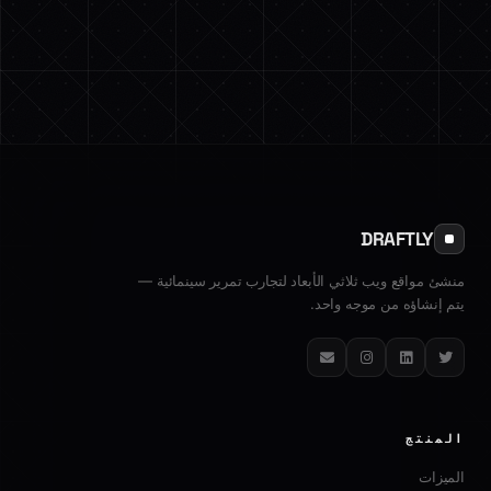
DRAFTLY
منشئ مواقع ويب ثلاثي الأبعاد لتجارب تمرير سينمائية —
يتم إنشاؤه من موجه واحد.
تويتر
لينكدإن
إنستغرام
البريد الإلكتروني
المنتج
الميزات