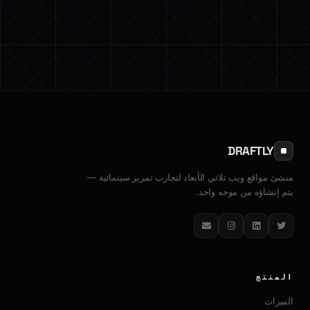
DRAFTLY
منشئ مواقع ويب ثلاثي الأبعاد لتجارب تمرير سينمائية —
يتم إنشاؤه من موجه واحد.
تويتر
لينكدإن
إنستغرام
البريد الإلكتروني
المنتج
الميزات