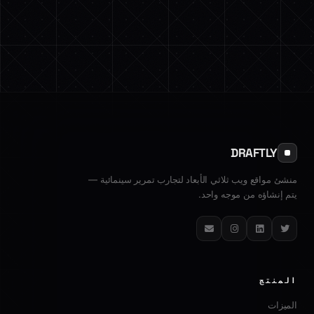
DRAFTLY
منشئ مواقع ويب ثلاثي الأبعاد لتجارب تمرير سينمائية —
يتم إنشاؤه من موجه واحد.
تويتر
لينكدإن
إنستغرام
البريد الإلكتروني
المنتج
الميزات