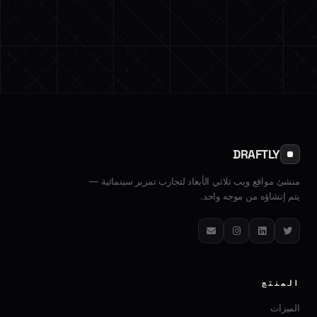
DRAFTLY
منشئ مواقع ويب ثلاثي الأبعاد لتجارب تمرير سينمائية —
يتم إنشاؤه من موجه واحد.
تويتر
لينكدإن
إنستغرام
البريد الإلكتروني
المنتج
الميزات