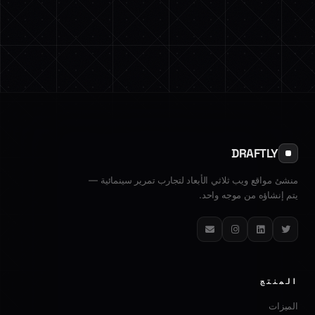
DRAFTLY
منشئ مواقع ويب ثلاثي الأبعاد لتجارب تمرير سينمائية —
يتم إنشاؤه من موجه واحد.
تويتر
لينكدإن
إنستغرام
البريد الإلكتروني
المنتج
الميزات