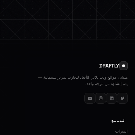
DRAFTLY
منشئ مواقع ويب ثلاثي الأبعاد لتجارب تمرير سينمائية —
يتم إنشاؤه من موجه واحد.
تويتر
لينكدإن
إنستغرام
البريد الإلكتروني
المنتج
الميزات