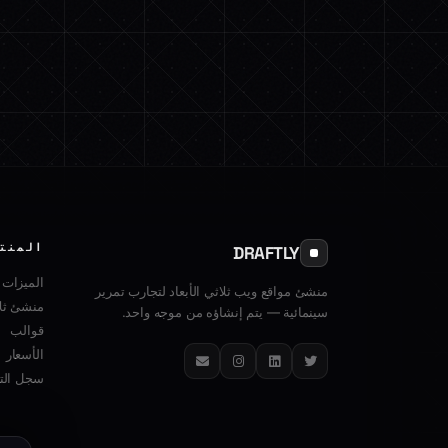
المنت
DRAFTLY
الميزات
منشئ مواقع ويب ثلاثي الأبعاد لتجارب تمرير
منشئ ثلا
سينمائية — يتم إنشاؤه من موجه واحد.
قوالب
الأسعار
تويتر
لينكدإن
إنستغرام
البريد الإلكتروني
سجل التغ