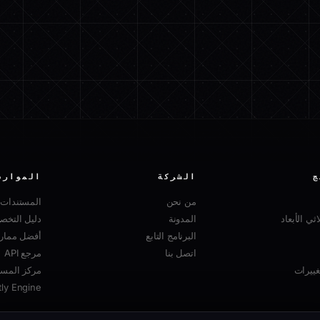
ج
الشركة
الموارد
من نحن
المستندات
ثي الأبعاد
المدونة
دليل التخ
البرنامج التابع
أفضل ممارسا
اتصل بنا
مرجع API
ييرات
مركز المسا
tly Engine