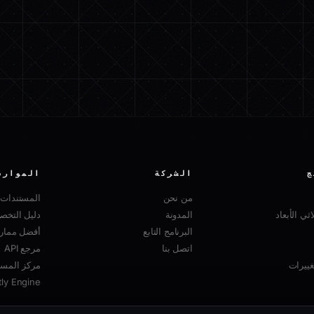
ج
الشركة
الموارد
من نحن
المستندات
ثي الأبعاد
المدونة
دليل التخ
البرنامج التابع
أفضل ممارسا
اتصل بنا
مرجع API
ييرات
مركز المسا
tly Engine