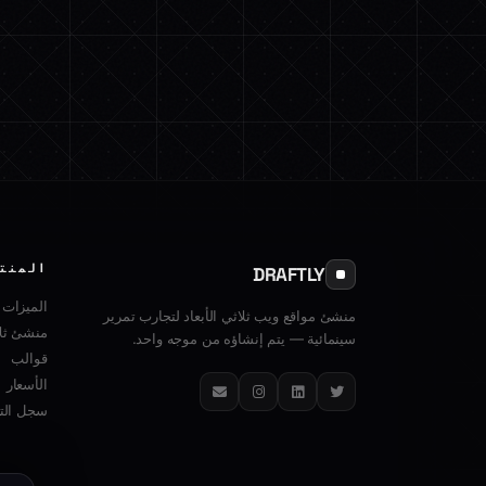
المنت
DRAFTLY
الميزات
منشئ مواقع ويب ثلاثي الأبعاد لتجارب تمرير
منشئ ثلا
سينمائية — يتم إنشاؤه من موجه واحد.
قوالب
الأسعار
تويتر
لينكدإن
إنستغرام
البريد الإلكتروني
سجل التغ