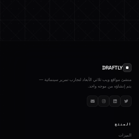
DRAFTLY
منشئ مواقع ويب ثلاثي الأبعاد لتجارب تمرير سينمائية —
يتم إنشاؤه من موجه واحد.
تويتر
لينكدإن
إنستغرام
البريد الإلكتروني
المنتج
الميزات