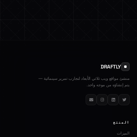
DRAFTLY
منشئ مواقع ويب ثلاثي الأبعاد لتجارب تمرير سينمائية —
يتم إنشاؤه من موجه واحد.
تويتر
لينكدإن
إنستغرام
البريد الإلكتروني
المنتج
الميزات