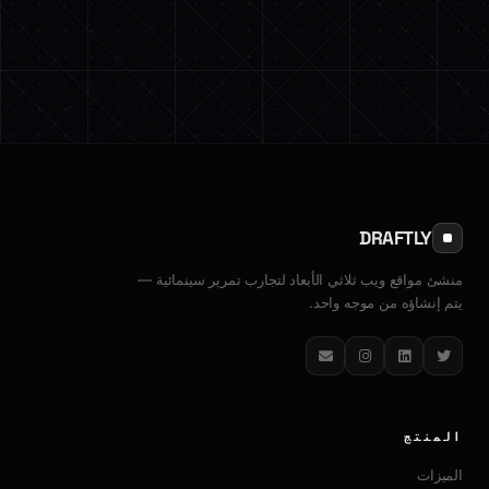
DRAFTLY
منشئ مواقع ويب ثلاثي الأبعاد لتجارب تمرير سينمائية —
يتم إنشاؤه من موجه واحد.
تويتر
لينكدإن
إنستغرام
البريد الإلكتروني
المنتج
الميزات