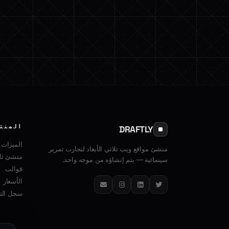
المنت
DRAFTLY
الميزات
منشئ مواقع ويب ثلاثي الأبعاد لتجارب تمرير
منشئ ثلا
سينمائية — يتم إنشاؤه من موجه واحد.
قوالب
الأسعار
تويتر
لينكدإن
إنستغرام
البريد الإلكتروني
سجل التغ