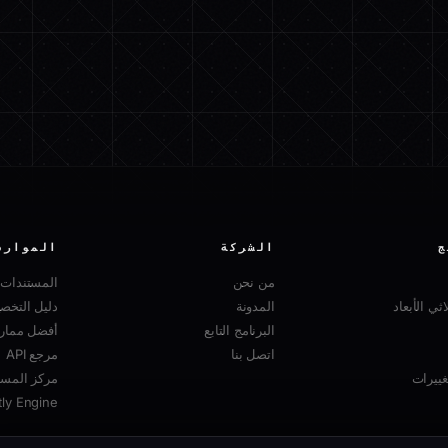
ج
الشركة
الموارد
من نحن
المستندات
ثي الأبعاد
المدونة
دليل التخ
البرنامج التابع
أفضل ممارسا
اتصل بنا
مرجع API
ييرات
مركز المسا
tly Engine