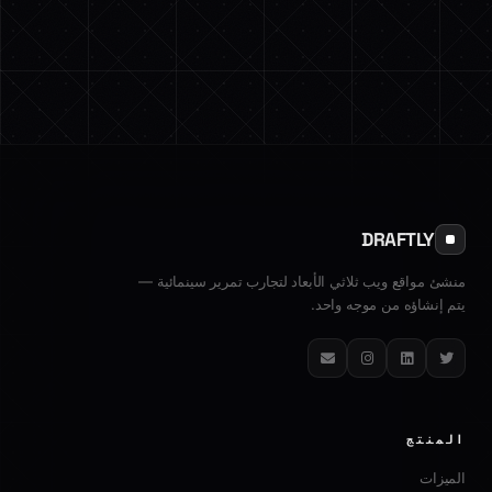
DRAFTLY
منشئ مواقع ويب ثلاثي الأبعاد لتجارب تمرير سينمائية —
يتم إنشاؤه من موجه واحد.
تويتر
لينكدإن
إنستغرام
البريد الإلكتروني
المنتج
الميزات